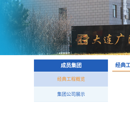
经典
成员集团
经典工程概览
集团公司展示