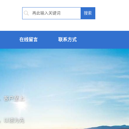
搜索
在线留言
联系方式
、客户至上
，以德为先