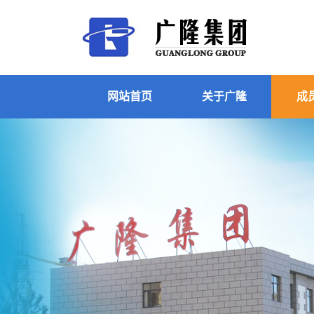
网站首页
关于广隆
成